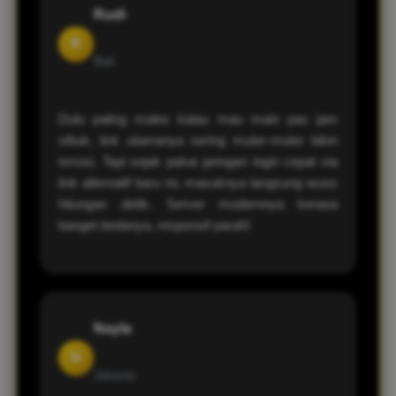
Rudi
R
Bali
Dulu paling males kalau mau main pas jam
sibuk, link utamanya sering muter-muter bikin
emosi. Tapi sejak pakai jaringan login cepat via
link alternatif baru ini, masuknya langsung wuss
hitungan detik. Server modernnya kerasa
banget bedanya, responsif parah!
Nayla
N
Jakarta