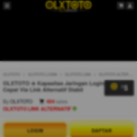
OLXTOTO
OLXTOTO LOGIN
OLXTOTO LINK
OLXTOTO ALTERNATIF
OLXTOTO ✈️ Kapasitas Jaringan Login
5
$
Cepat Via Link Alternatif Stabil
By
OLXTOTO
404
sales
OLXTOTO LINK ALTERNATIF
LOGIN
DAFTAR