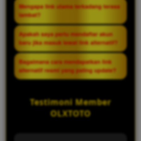
menggunakan link ini, Anda mendapatkan
Ya, sangat aman selama Anda
Mengapa link utama terkadang terasa
jaminan jaringan login cepat dan koneksi
mendapatkan link tersebut dari sumber
lambat?
yang jauh lebih stabil.
resmi kami. Link alternatif kami didukung
oleh infrastruktur server modern yang
Hal tersebut biasanya terjadi karena
Apakah saya perlu mendaftar akun
dilengkapi dengan sistem enkripsi
adanya pembatasan wilayah oleh provider
baru jika masuk lewat link alternatif?
mutakhir untuk melindungi data pribadi
internet lokal atau akibat padatnya lalu
dan saldo akun anda.
lintas pengguna pada server utama. Solusi
Tidak perlu. Anda cukup melakukan login
Bagaimana cara mendapatkan link
terbaiknya adalah langsung beralih ke link
menggunakan username dan password
alternatif resmi yang paling update?
alternatif stabil kami.
yang sudah terdaftar sebelumnya. Semua
data akun, saldo, dan riwayat permainan
Anda bisa menyimpan halaman ini,
Anda akan tetap sama dan terjaga dengan
menghubungi layanan customer service 24
Testimoni Member
aman.
jam kami, atau mengikuti pembaruan
resmi dari komunitas OLXTOTO agar selalu
OLXTOTO
mendapatkan akses jalur cepat yang
responsif.